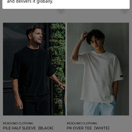
RESOUND CLOTHING
RESOUND CLOTHING
PILE HALF SLEEVE［BLACK］
PK OVER TEE［WHITE］