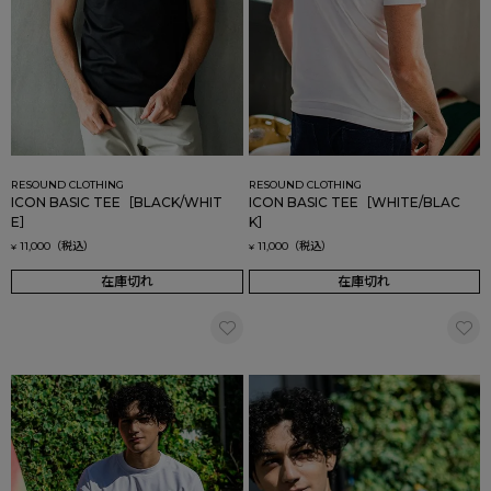
RESOUND CLOTHING
RESOUND CLOTHING
ICON BASIC TEE［BLACK/WHIT
ICON BASIC TEE［WHITE/BLAC
E］
K］
11,000
11,000
¥
¥
在庫切れ
在庫切れ