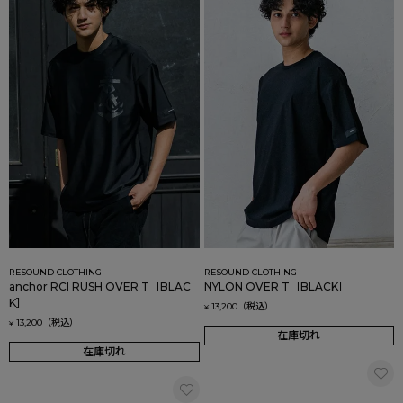
RESOUND CLOTHING
RESOUND CLOTHING
anchor RCl RUSH OVER T［BLAC
NYLON OVER T［BLACK］
K］
13,200
¥
13,200
¥
在庫切れ
在庫切れ