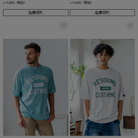
14,300
14,300
¥
¥
在庫切れ
在庫切れ