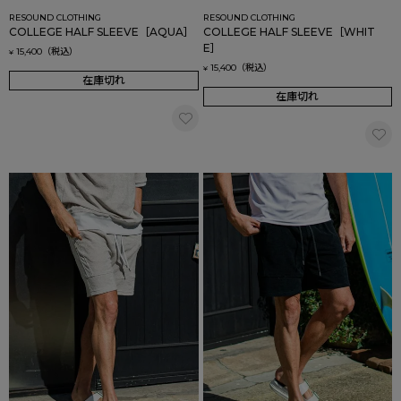
RESOUND CLOTHING
RESOUND CLOTHING
COLLEGE HALF SLEEVE［AQUA］
COLLEGE HALF SLEEVE［WHIT
E］
15,400
¥
15,400
¥
在庫切れ
在庫切れ