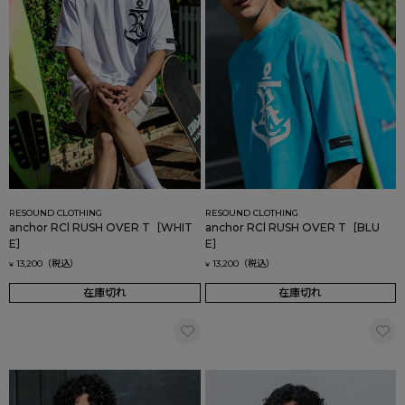
RESOUND CLOTHING
RESOUND CLOTHING
anchor RCl RUSH OVER T［WHIT
anchor RCl RUSH OVER T［BLU
E］
E］
13,200
13,200
¥
¥
在庫切れ
在庫切れ