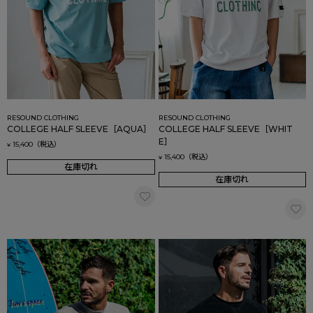
RESOUND CLOTHING
RESOUND CLOTHING
COLLEGE HALF SLEEVE［AQUA］
COLLEGE HALF SLEEVE［WHIT
E］
15,400
¥
15,400
¥
在庫切れ
在庫切れ