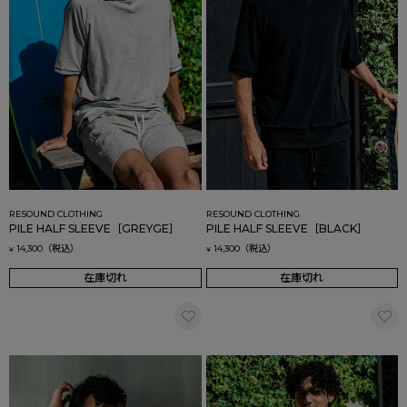
RESOUND CLOTHING
RESOUND CLOTHING
PILE HALF SLEEVE［GREYGE］
PILE HALF SLEEVE［BLACK］
14,300
14,300
¥
¥
在庫切れ
在庫切れ