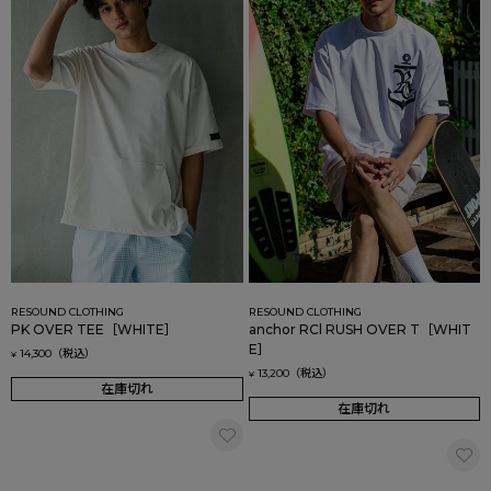
RESOUND CLOTHING
RESOUND CLOTHING
PK OVER TEE［WHITE］
anchor RCl RUSH OVER T［WHIT
E］
14,300
¥
13,200
¥
在庫切れ
在庫切れ