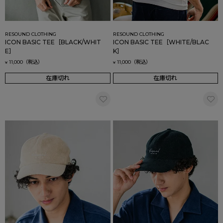
RESOUND CLOTHING
RESOUND CLOTHING
ICON BASIC TEE［BLACK/WHIT
ICON BASIC TEE［WHITE/BLAC
E］
K］
11,000
11,000
¥
¥
在庫切れ
在庫切れ