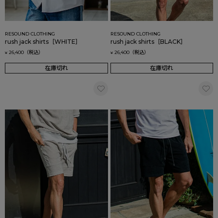
RESOUND CLOTHING
RESOUND CLOTHING
rush jack shirts［WHITE］
rush jack shirts［BLACK］
26,400
26,400
¥
¥
在庫切れ
在庫切れ