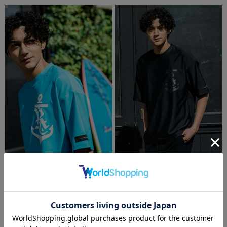
RESOUND CLOTHING
RESOUND CLOTHING
anchor RCl RUSH OVER T［BLU
anchor RCl RUSH OVER T［BLAC
E］
K］
13,200
13,200
¥
¥
在庫切れ
在庫切れ