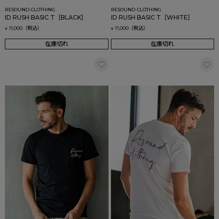
RESOUND CLOTHING
RESOUND CLOTHING
ID RUSH BASIC T［BLACK］
ID RUSH BASIC T［WHITE］
11,000
11,000
¥
¥
在庫切れ
在庫切れ