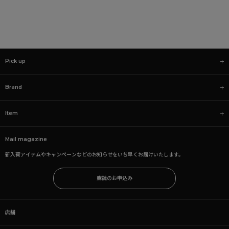
Pick up
Brand
Item
Mail magazine
新入荷アイテムやキャンペーンなどのお知らせをいち早くお届けいたします。
購読のお申込み
店舗