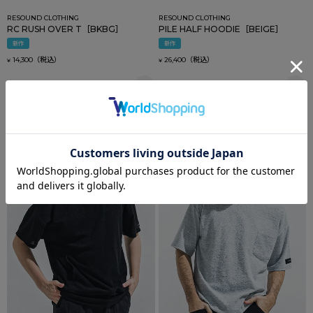
RESOUND CLOTHING
RESOUND CLOTHING
RC RUSH OVER T［BKBG］
PILE HALF HOODIE［BEIGE］
新作
新作
14,300
26,400
¥
¥