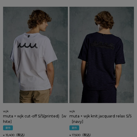
wjk
wjk
muta × wjk cut-off S/S(printed)［w
muta × wjk knit jacquard relax S/S
hite］
［navy］
新作
新作
15,400
17,600
¥
¥