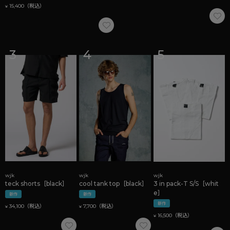
15,400
¥
wjk
wjk
wjk
teck shorts［black］
cool tank top［black］
3 in pack-T S/S［whit
e］
新作
新作
新作
34,100
7,700
¥
¥
16,500
¥