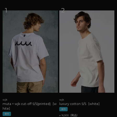
wjk
wjk
muta × wjk cut-off S/S(printed)［w
luxury cotton S/S［white］
hite］
新作
新作
16,500
¥