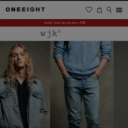
【wjk】2026 Spring Item 入荷