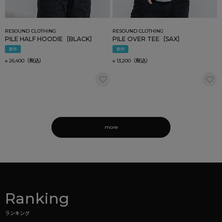
RESOUND CLOTHING
RESOUND CLOTHING
PILE HALF HOODIE［BLACK］
PILE OVER TEE［SAX］
新作
新作
26,400
13,200
¥
¥
more
Ranking
ランキング