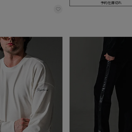
予約在庫切れ