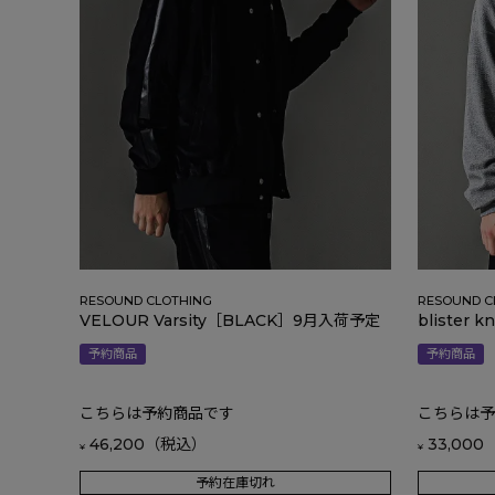
RESOUND CLOTHING
RESOUND C
VELOUR Varsity［BLACK］9月入荷予定
blister
予約商品
予約商品
こちらは予約商品です
こちらは予
46,200
33,000
¥
¥
予約在庫切れ