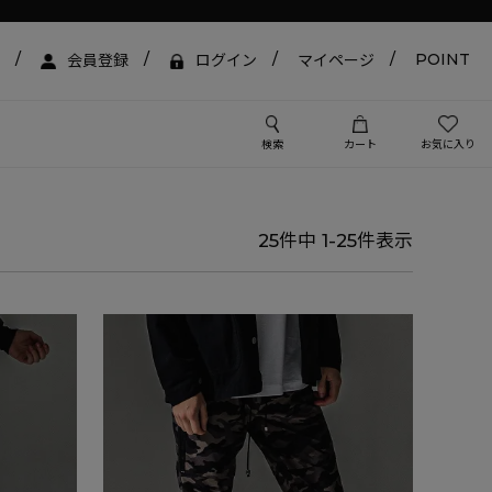
POINT
会員登録
ログイン
マイページ
検索
カート
お気に入り
25
件中
1
-
25
件表示