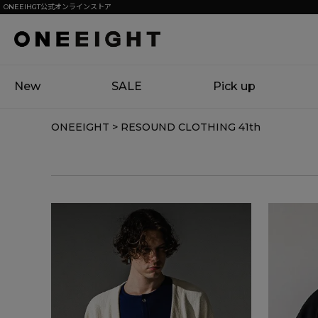
ONEEIHGT公式オンラインストア
New
SALE
Pick up
ONEEIGHT
RESOUND CLOTHING 41th