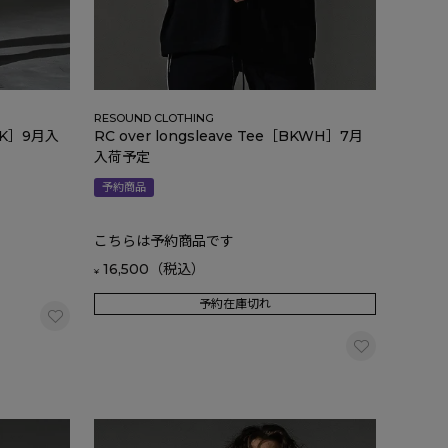
RESOUND CLOTHING
CK］9月入
RC over longsleave Tee［BKWH］7月
入荷予定
予約商品
こちらは予約商品です
16,500
¥
予約在庫切れ