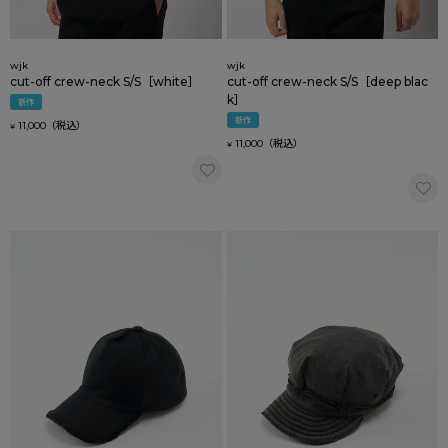
wjk
wjk
cut-off crew-neck S/S［white］
cut-off crew-neck S/S［deep blac
k］
新作
新作
11,000
¥
11,000
¥