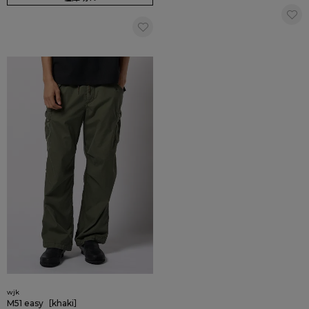
wjk
M51 easy［khaki］