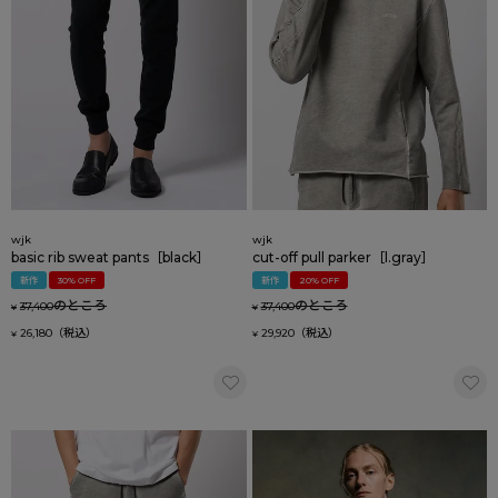
wjk
wjk
basic rib sweat pants［black］
cut-off pull parker［l.gray］
新作
30% OFF
新作
20% OFF
のところ
のところ
37,400
37,400
¥
¥
26,180
29,920
¥
¥