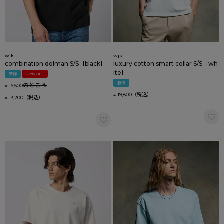
wjk
wjk
combination dolman S/S［black］
luxury cotton smart collar S/S［wh
ite］
新作
20% OFF
新作
のところ
16,500
¥
19,800
¥
13,200
¥