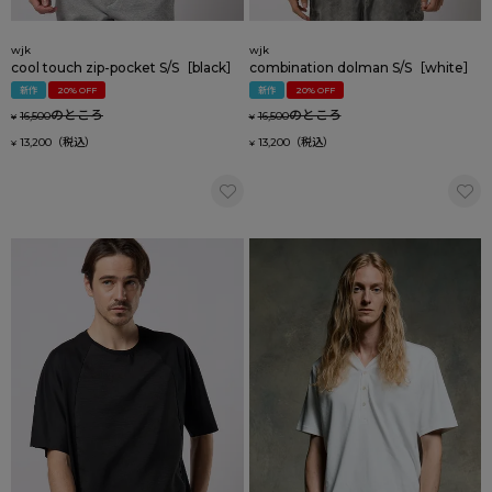
wjk
wjk
cool touch zip-pocket S/S［black］
combination dolman S/S［white］
新作
20% OFF
新作
20% OFF
のところ
のところ
16,500
16,500
¥
¥
13,200
13,200
¥
¥