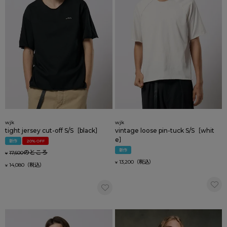
wjk
wjk
tight jersey cut-off S/S［black］
vintage loose pin-tuck S/S［whit
e］
新作
20% OFF
新作
のところ
17,600
¥
13,200
¥
14,080
¥