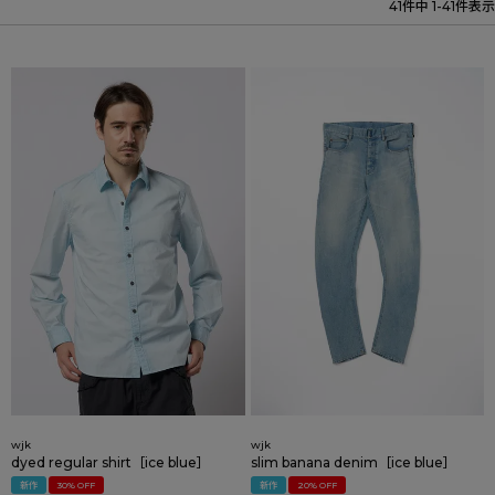
41
件中
1
-
41
件表示
wjk
wjk
dyed regular shirt［ice blue］
slim banana denim［ice blue］
新作
30% OFF
新作
20% OFF