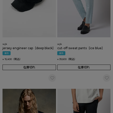
wjk
wjk
jersey engineer cap［deep black］
cut-off sweat pants［ice blue］
新作
新作
15,400
39,600
¥
¥
在庫切れ
在庫切れ