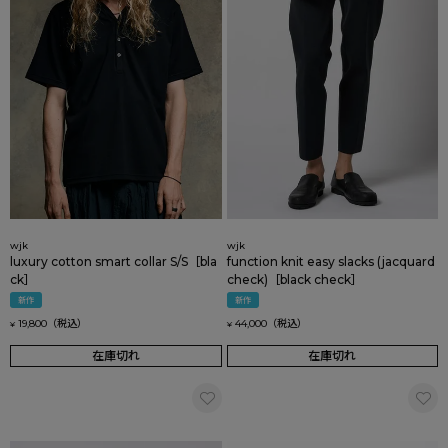
wjk
wjk
luxury cotton smart collar S/S［bla
function knit easy slacks (jacquard
ck］
check)［black check］
新作
新作
19,800
44,000
¥
¥
在庫切れ
在庫切れ