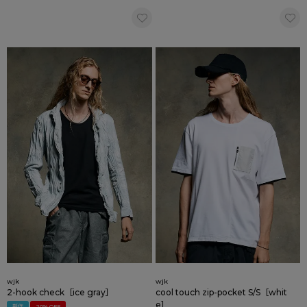
wjk
wjk
2-hook check［ice gray］
cool touch zip-pocket S/S［whit
e］
新作
20% OFF