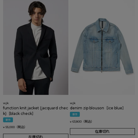
wjk
wjk
function knit jacket (jacquard chec
denim zip blouson［ice blue］
k)［black check］
新作
新作
63,800
¥
55,000
¥
在庫切れ
在庫切れ