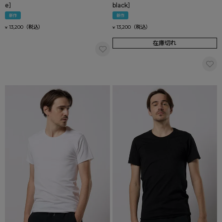
e］
black］
新作
新作
13,200
13,200
¥
¥
在庫切れ