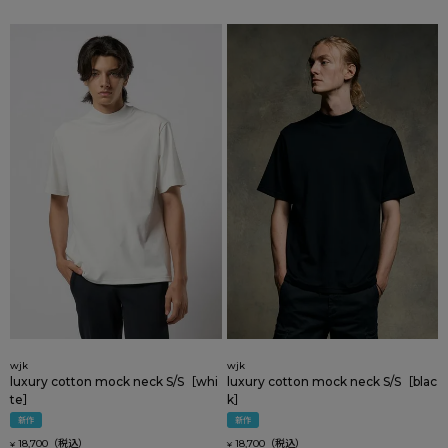
wjk
wjk
luxury cotton mock neck S/S［whi
luxury cotton mock neck S/S［blac
te］
k］
新作
新作
18,700
18,700
¥
¥