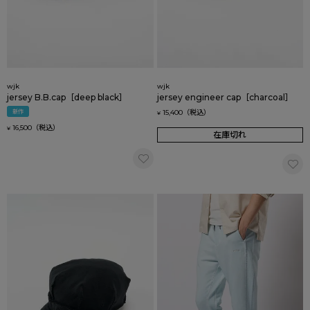
wjk
wjk
jersey B.B.cap［deep black］
jersey engineer cap［charcoal］
新作
15,400
¥
16,500
¥
在庫切れ