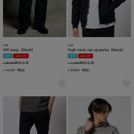
wjk
wjk
M51 easy［black］
high neck zip-up parka［black］
新作
20% OFF
新作
30% OFF
のところ
のところ
55,000
44,000
¥
¥
44,000
30,800
¥
¥