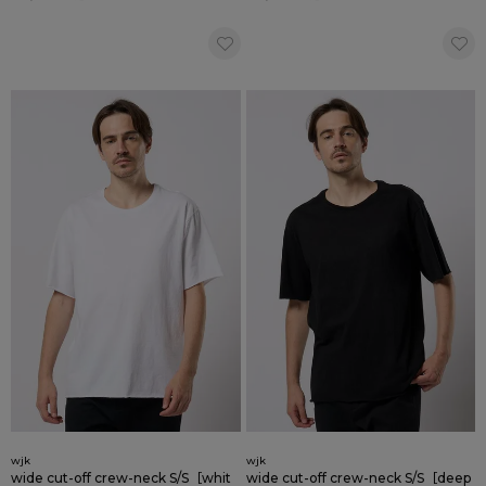
wjk
wjk
wide cut-off crew-neck S/S［whit
wide cut-off crew-neck S/S［deep