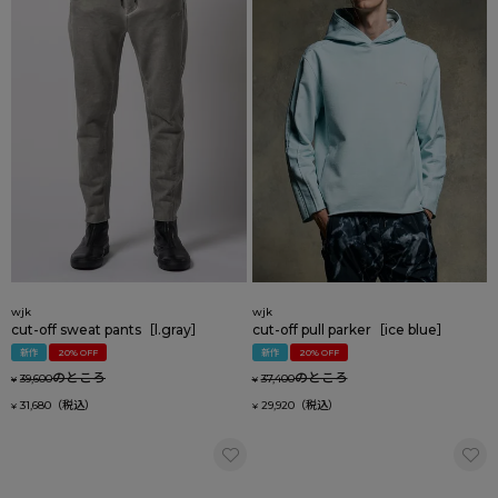
wjk
wjk
cut-off sweat pants［l.gray］
cut-off pull parker［ice blue］
新作
20% OFF
新作
20% OFF
のところ
のところ
39,600
37,400
¥
¥
31,680
29,920
¥
¥