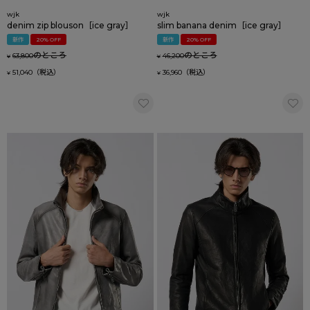
wjk
wjk
denim zip blouson［ice gray］
slim banana denim［ice gray］
新作
20% OFF
新作
20% OFF
のところ
のところ
63,800
46,200
¥
¥
51,040
36,960
¥
¥