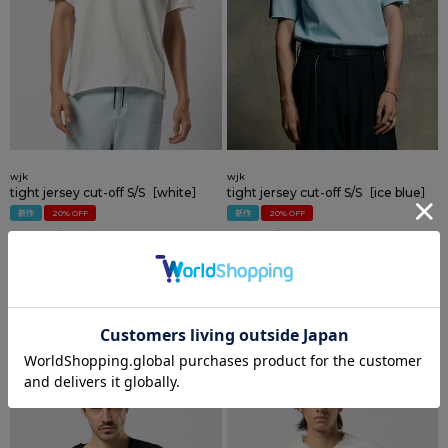
wjk
wjk
tight jersey cut-off S/S［white］
tight jersey cut-off S/S［ice blue］
新作
20% OFF
新作
20% OFF
のところ
のところ
17,600
17,600
¥
¥
14,080
14,080
¥
¥