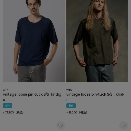
wjk
wjk
vintage loose pin-tuck S/S［indig
vintage loose pin-tuck S/S［khak
o］
i］
新作
新作
13,200
13,200
¥
¥