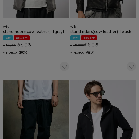
wjk
wjk
stand riders(cow leather)［gray］
stand riders(cow leather)［black］
新作
20% OFF
新作
20% OFF
のところ
のところ
176,000
176,000
¥
¥
140,800
140,800
¥
¥