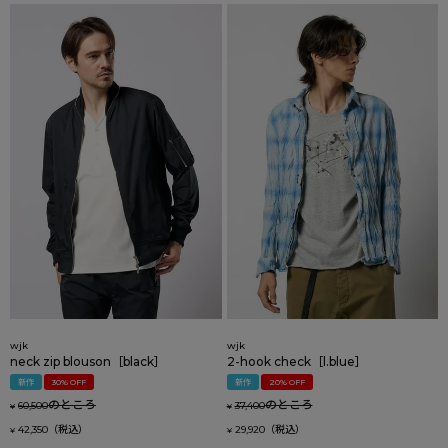
wjk
wjk
neck zip blouson［black］
2-hook check［l.blue］
新作
30% OFF
新作
20% OFF
のところ
のところ
60,500
37,400
¥
¥
42,350
29,920
¥
¥