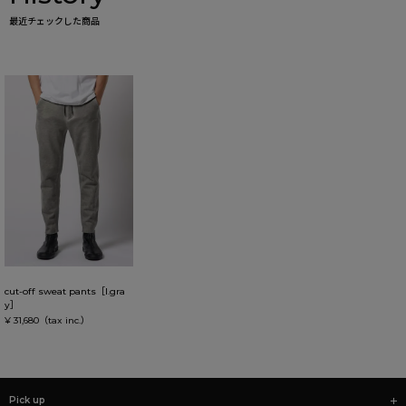
最近チェックした商品
cut-off sweat pants［l.gra
y］
¥ 31,680
（tax inc.）
Pick up