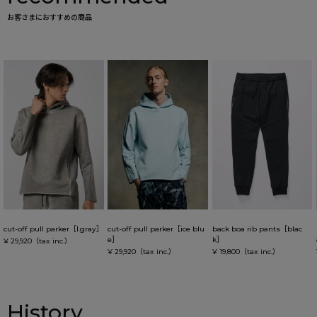
お客さまにおすすめの商品
cut-off pull parker［l.gray］
cut-off pull parker［ice blu
back boa rib pants［blac
e］
k］
¥ 29,920
（tax inc.）
¥ 29,920
（tax inc.）
¥ 19,800
（tax inc.）
History