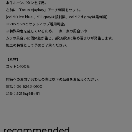
水牛ホーンボタンを採用。
左前に「Doublejaykay」アーチ刺繍をセット。
(col.50 ice blue 、91 l.grayは銀刺繍、col.97 d.grayは黒刺繍）
※7117cj61hとセットアップ着用可能。
※特殊染色を施しているため、一点一点の風合いや
ムラの具合いに個体差が生じ、部分部分に染め溜まりが発生します。
加工の特性として予めご了承ください。
【素材】
コットン100%
店舗へのお問い合わせの際は以下の品番をお伝えください。
電話：
06-6243-0100
品番：
5216cj61h-91
recommended