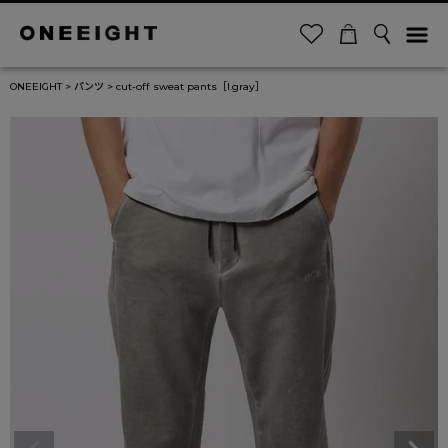
ONEEIGHT
パンツ
cut-off sweat pants［l.gray］