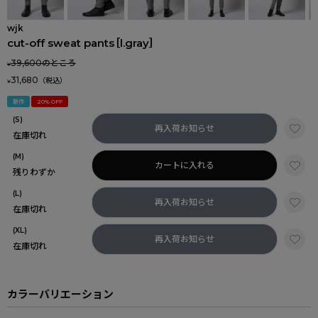
wjk
cut-off sweat pants［l.gray］
39,600
のところ
¥
31,680
¥
新作
20% OFF
(S)
再入荷お知らせ
在庫切れ
(M)
カートに入れる
残りわずか
(L)
再入荷お知らせ
在庫切れ
(XL)
再入荷お知らせ
在庫切れ
カラーバリエーション