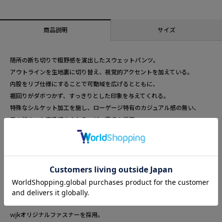
商品説明
サイズ
随所の断ち切りで粗野感を演出したスウェットパンツ。
アウトラインを生地裏に切り替え、視覚的アクセントを加えている。
内股をリブ仕様にすることで可動域を広げるとともに、
裾回りがダボつかず、すっきりとした印象を与えてくれる。
特殊なシルケット加工を施し、ローゲージ特有のカジュアル感の無い、
目の詰まった高級感あふれるヘビー裏毛を採用。
従来の裏毛に比べ、ヘビー裏毛特有のハリコシをしっかりと感じられ、
コンパクトかつ美しい目面が特長。
製品後に特殊染色「コールドダイ」を施している。
低温で染め上げることで芯まで染まらず、
またシームラインまで染料が浸透しないため、
通常の製品染めに比べ、全体的にムラの強い
独特な陰影感のある表情が特徴。
wjkオリジナルファスナーを採用。