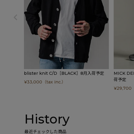
blister knit C/D［BLACK］8月入荷予定
MICK D
荷予定
¥
33,000
（tax inc.）
¥
29,700
（
History
最近チェックした商品