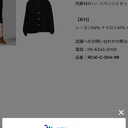
同素材のハーフパンツとセッ
【素材】
レーヨン54% ナイロン41%
店舗へのお問い合わせの際は
電話：
06-6243-0100
品番：
RC41-C-004-99