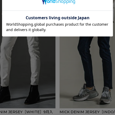
ENIM JERSEY［WHITE］9月入
MICK DENIM JERSEY［IND