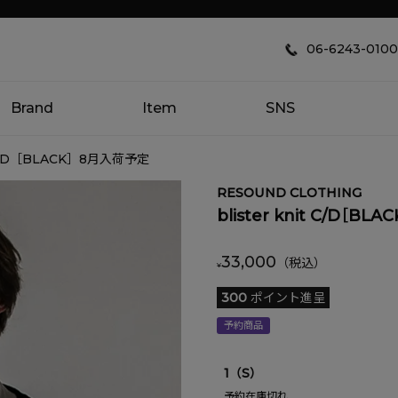
06-6243-0100
Brand
Item
SNS
it C/D［BLACK］8月入荷予定
RESOUND CLOTHING
blister knit C/D［B
33,000
¥
300
ポイント進呈
予約商品
1（S）
予約在庫切れ