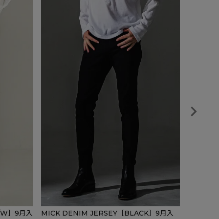
O/W］9月入
MICK DENIM JERSEY［BLACK］9月入
super u