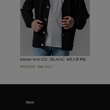
blister knit C/D［BLACK］8月入荷予定
¥
33,000
（tax inc.）
Item