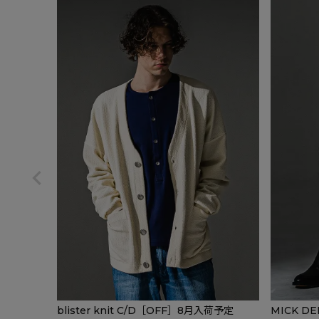
blister knit C/D［OFF］8月入荷予定
MICK D