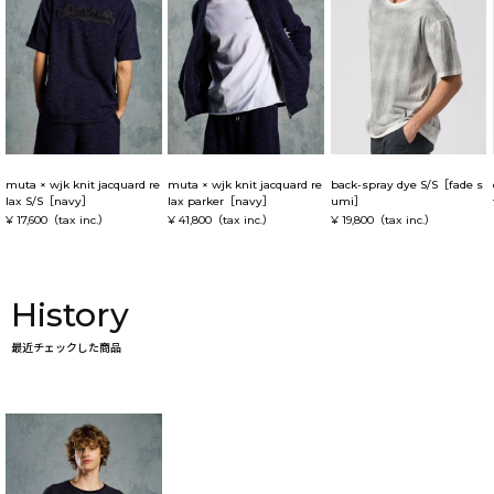
muta × wjk knit jacquard re
muta × wjk knit jacquard re
back-spray dye S/S［fade s
lax S/S［navy］
lax parker［navy］
umi］
¥ 17,600
（tax inc.）
¥ 41,800
（tax inc.）
¥ 19,800
（tax inc.）
History
最近チェックした商品