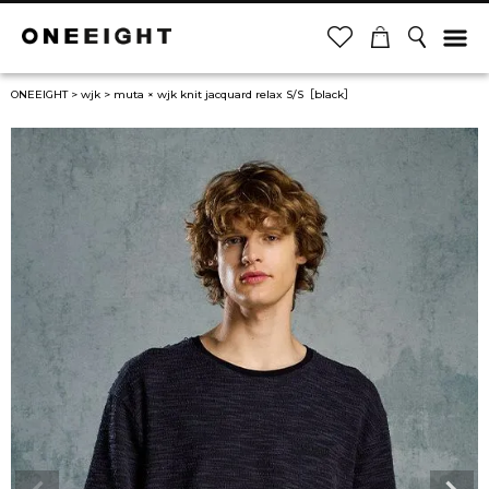
ONEEIGHT
wjk
muta × wjk knit jacquard relax S/S［black］