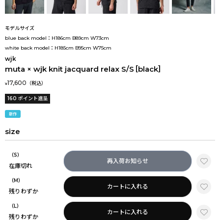
モデルサイズ
blue back model：H186cm B89cm W73cm
white back model：H185cm B95cm W75cm
wjk
muta × wjk knit jacquard relax S/S［black］
17,600
¥
160
ポイント進呈
新作
size
（S）
再入荷お知らせ
在庫切れ
（M）
カートに入れる
残りわずか
（L）
カートに入れる
残りわずか