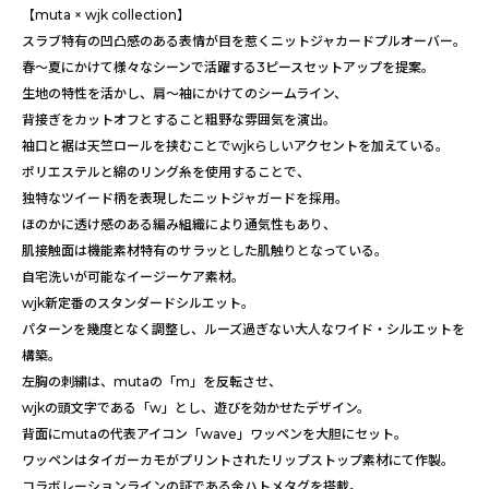
【muta × wjk collection】
スラブ特有の凹凸感のある表情が目を惹くニットジャカードプルオーバー。
春～夏にかけて様々なシーンで活躍する3ピースセットアップを提案。
生地の特性を活かし、肩～袖にかけてのシームライン、
背接ぎをカットオフとすること粗野な雰囲気を演出。
袖口と裾は天竺ロールを挟むことでwjkらしいアクセントを加えている。
ポリエステルと綿のリング糸を使用することで、
独特なツイード柄を表現したニットジャガードを採用。
ほのかに透け感のある編み組織により通気性もあり、
肌接触面は機能素材特有のサラッとした肌触りとなっている。
自宅洗いが可能なイージーケア素材。
wjk新定番のスタンダードシルエット。
パターンを幾度となく調整し、ルーズ過ぎない大人なワイド・シルエットを
構築。
左胸の刺繍は、mutaの「m」を反転させ、
wjkの頭文字である「w」とし、遊びを効かせたデザイン。
背面にmutaの代表アイコン「wave」ワッペンを大胆にセット。
ワッペンはタイガーカモがプリントされたリップストップ素材にて作製。
コラボレーションラインの証である金ハトメタグを搭載。