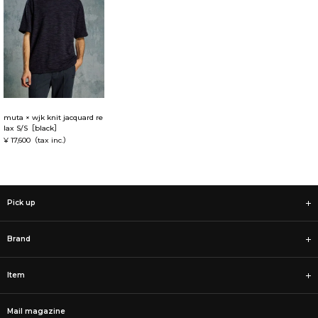
muta × wjk knit jacquard re
lax S/S［black］
¥ 17,600
（tax inc.）
Pick up
Brand
Item
Mail magazine