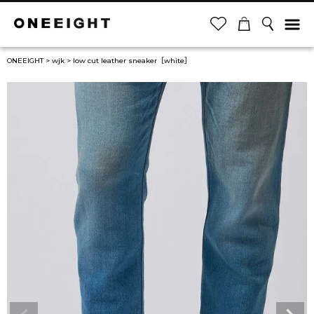
ONEEIGHT
wjk
low cut leather sneaker［white］