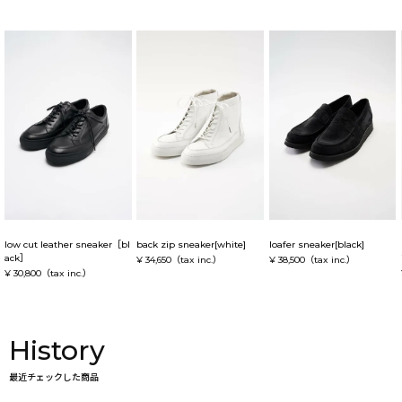
low cut leather sneaker［bl
back zip sneaker[white]
loafer sneaker[black]
ack］
¥ 34,650
（tax inc.）
¥ 38,500
（tax inc.）
¥ 30,800
（tax inc.）
History
最近チェックした商品