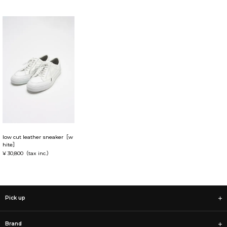
low cut leather sneaker［w
hite］
¥ 30,800
（tax inc.）
Pick up
Brand