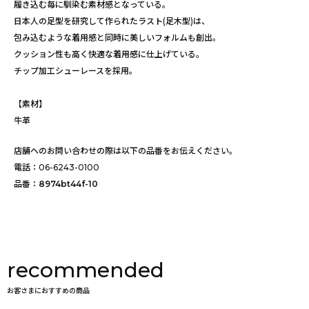
履き込む毎に馴染む素材感となっている。
日本人の足型を研究して作られたラスト(足木型)は、
包み込むような着用感と同時に美しいフォルムも創出。
クッション性も高く快適な着用感に仕上げている。
チップ加工シューレースを採用。
【素材】
牛革
店舗へのお問い合わせの際は以下の品番をお伝えください。
電話：
06-6243-0100
品番：
8974bt44f-10
recommended
お客さまにおすすめの商品